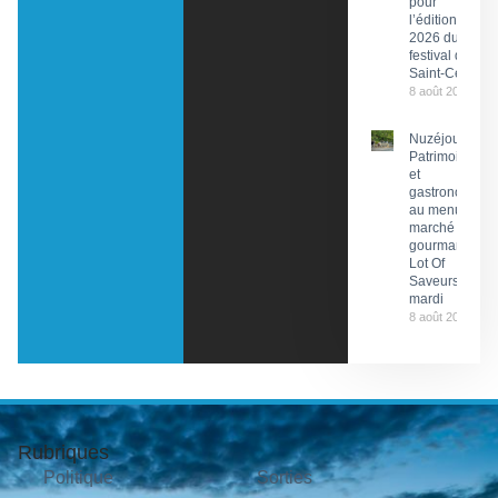
pour
l’édition
2026 du
festival de
Saint-Céré
8 août 2026
Nuzéjouls :
Patrimoine
et
gastronomie
au menu du
marché
gourmand
Lot Of
Saveurs ce
mardi
8 août 2026
Rubriques
Politique
Sorties