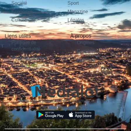
Société
Sport
Économie
Magazine
Culture
Légales
Liens utiles
À propos
Politique de
Origines
confidentialité
Carrières
Mentions légales
Publicité
Contact
Votre site d'actualités et d'informations dans le
département du Lot (46).