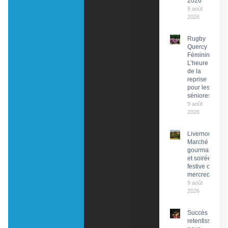
2026
9 août
2026
Rugby
Quercy
Féminin :
L’heure
de la
reprise
pour les
séniores
9 août
2026
Livernon :
Marché
gourmand
et soirée
festive ce
mercredi
9 août
2026
Succès
retentissant