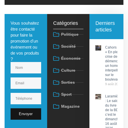
Catégories
Derniers
Vous souhaitez
être contacté
articles
Politique
pour faire la
promotion d'un
Société
événement ou
Cahors :
« En pleine
de vos produits
crise de
Économie
?
démence »,
un homme
Culture
interpellé
sur le
boulevard
Sorties
9 août 2026
Sport
Laramière
: Le salon
du livre et
Magazine
de la BD,
Envoyer
c’est le
dimanche
16 août