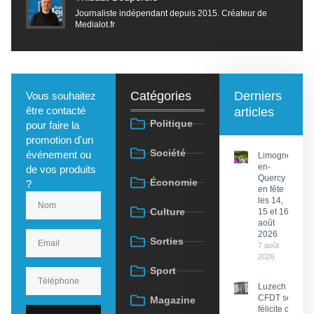
Journaliste indépendant depuis 2015. Créateur de
Medialot.fr
Catégories
Derniers
Vous souhaitez
être contacté
articles
Politique
pour faire la
promotion d'un
Société
événement ou
Limogne-
en-
de vos produits
Quercy
Économie
?
en fête
les 14,
Culture
15 et 16
août
2026
Sorties
7 août
2026
Sport
Luzech : La
CFDT se
Magazine
félicite des