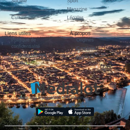
Société
Sport
Économie
Magazine
Culture
Légales
Liens utiles
À propos
Politique de
Origines
confidentialité
Carrières
Mentions légales
Publicité
Contact
Votre site d'actualités et d'informations dans le
département du Lot (46).