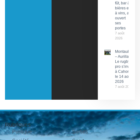
fût, bar à
bières et
à vins, a
ouvert
ses
portes
7 août
2026
Montauban
– Aurillac :
Le rugby
pro s’invite
à Cahors
le 14 août
2026
7 août 2026
Rubriques
Politique
Sorties