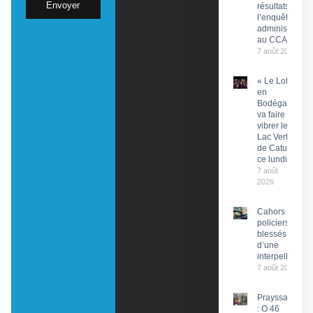
Envoyer
résultats de
l’enquête
administrative
au CCAS
7 août 2026
« Le Lot
en
Bodéga »
va faire
vibrer le
Lac Vert
de Catus
ce lundi
7 août
2026
Cahors : Des
policiers
blessés lors
d’une
interpellation
7 août 2026
Prayssac
: O 46