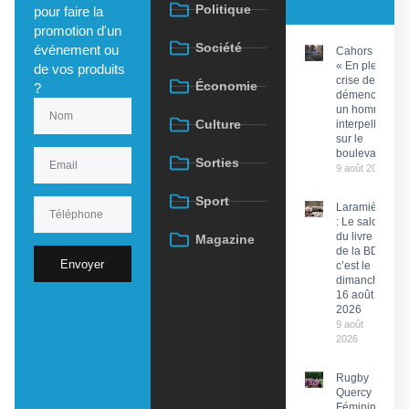
Politique
pour faire la
promotion d'un
Société
événement ou
Cahors :
« En pleine
de vos produits
crise de
Économie
?
démence »,
un homme
Culture
interpellé
sur le
boulevard
Sorties
9 août 2026
Sport
Laramière
: Le salon
du livre et
Magazine
de la BD,
Envoyer
c’est le
dimanche
16 août
2026
9 août
2026
Rugby
Quercy
Féminin :