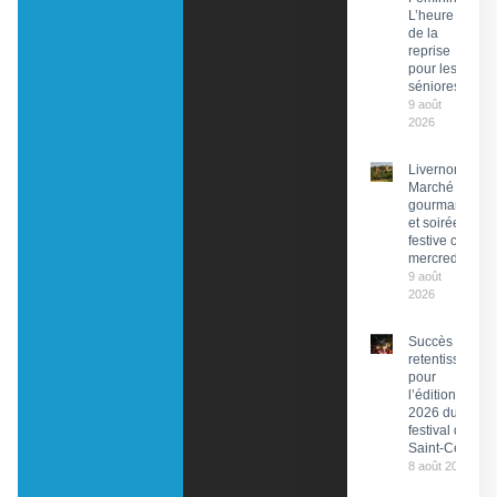
L’heure
de la
reprise
pour les
séniores
9 août
2026
Livernon :
Marché
gourmand
et soirée
festive ce
mercredi
9 août
2026
Succès
retentissant
pour
l’édition
2026 du
festival de
Saint-Céré
8 août 2026