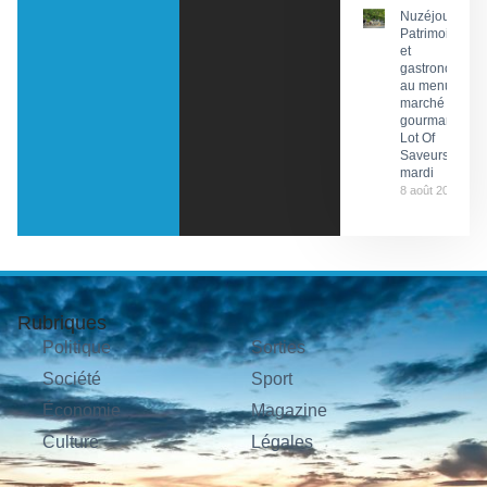
Nuzéjouls :
Patrimoine
et
gastronomie
au menu du
marché
gourmand
Lot Of
Saveurs ce
mardi
8 août 2026
Rubriques
Politique
Sorties
Société
Sport
Économie
Magazine
Culture
Légales