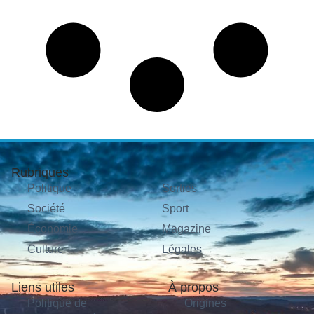
Rubriques
Politique
Sorties
Société
Sport
Économie
Magazine
Culture
Légales
Liens utiles
À propos
Politique de
Origines