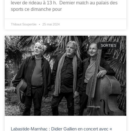
lever de rideau à 13 h. Dernier match au palais des
sports ce dimanche pour
Thibaut Souperbie
25 mai 2024
SORTIES
Labastide-Marnhac : Didier Gallien en concert avec «