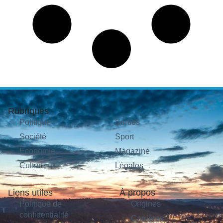
Rubriques
Politique
Sorties
Société
Sport
Économie
Magazine
Culture
Légales
Liens utiles
À propos
Politique de
Origines
confidentialité
Carrières