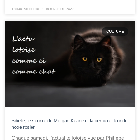
Thibaut Souperbie
19 novembre 2022
CULTURE
Sibelle, le sourire de Morgan Keane et la dernière fleur de
notre rosier
Chaque samedi, l’actualité lotoise vue par Philippe