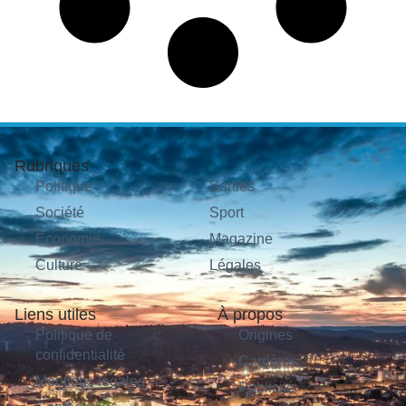
Rubriques
Politique
Sorties
Société
Sport
Économie
Magazine
Culture
Légales
Liens utiles
À propos
Politique de
Origines
confidentialité
Carrières
Mentions légales
Publicité