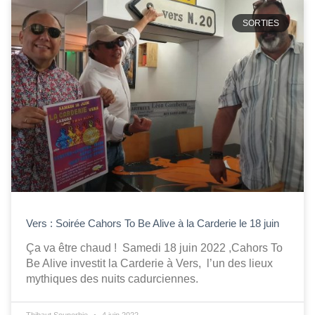
SORTIES
Vers : Soirée Cahors To Be Alive à la Carderie le 18 juin
Ça va être chaud ! Samedi 18 juin 2022 ,Cahors To
Be Alive investit la Carderie à Vers, l’un des lieux
mythiques des nuits cadurciennes.