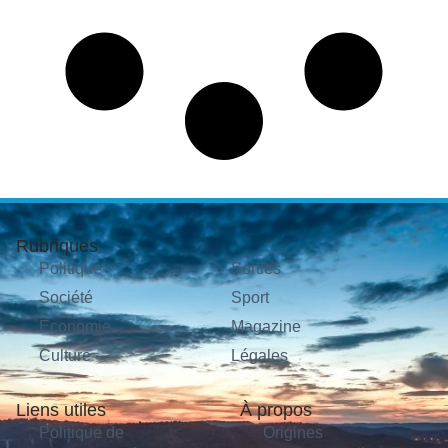
Rubriques
Politique
Sorties
Société
Sport
Économie
Magazine
Culture
Légales
Liens utiles
À propos
Politique de
Origines