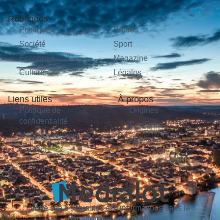
Rubriques
Politique
Sorties
Société
Sport
Économie
Magazine
Culture
Légales
Liens utiles
À propos
Politique de
Origines
confidentialité
Carrières
Mentions légales
Publicité
Contact
Votre site d'actualités et d'informations dans le
département du Lot (46).