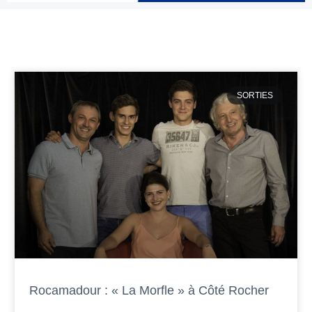
SORTIES
Rocamadour : « La Morfle » à Côté Rocher