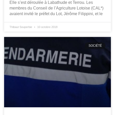
Elle s’est déroulée à Labathude et Terrou. Les
membres du Conseil de l’Agriculture Lotoise (CAL*)
avaient invité le préfet du Lot, Jérôme Filippini, et le
Thibaut Souperbie
10 octobre 2018
SOCIÉTÉ