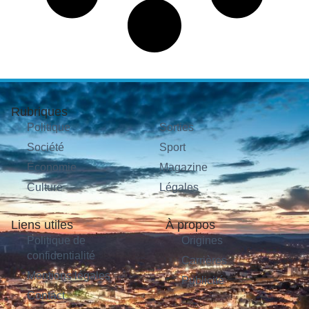
Rubriques
Politique
Sorties
Société
Sport
Économie
Magazine
Culture
Légales
Liens utiles
À propos
Politique de
Origines
confidentialité
Carrières
Mentions légales
Publicité
Contact