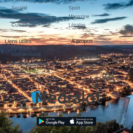
Société
Sport
Économie
Magazine
Culture
Légales
Liens utiles
À propos
Politique de
Origines
confidentialité
Carrières
Mentions légales
Publicité
Contact
Votre site d'actualités et d'informations dans le
département du Lot (46).