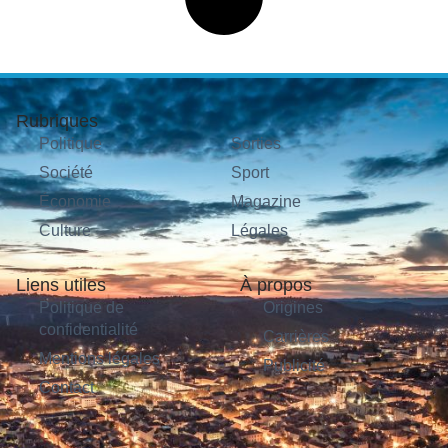
Rubriques
Politique
Sorties
Société
Sport
Économie
Magazine
Culture
Légales
Liens utiles
À propos
Politique de
Origines
confidentialité
Carrières
Mentions légales
Publicité
Contact