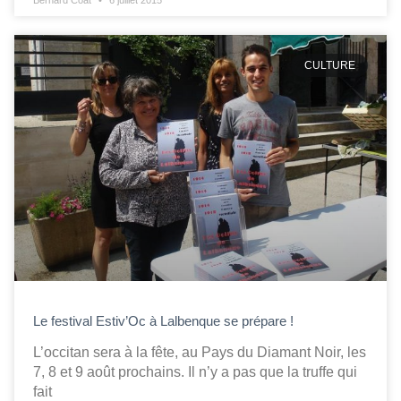
Bernard Coat
6 juillet 2015
CULTURE
Le festival Estiv’Oc à Lalbenque se prépare !
L’occitan sera à la fête, au Pays du Diamant Noir, les
7, 8 et 9 août prochains. Il n’y a pas que la truffe qui
fait