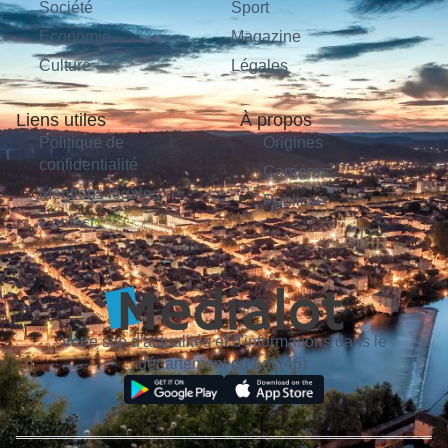
Société
Sport
Économie
Magazine
Culture
Légales
Liens utiles
À propos
Politique de
Origines
confidentialité
Carrières
Mentions légales
Publicité
Contact
Votre site d'actualités et d'informations dans le
département du Lot (46).