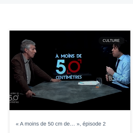
CULTURE
« A moins de 50 cm de… », épisode 2