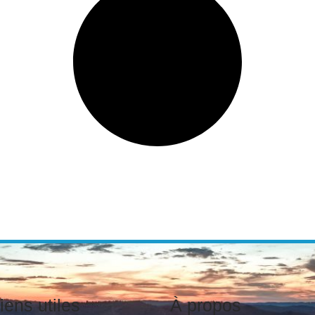
iens utiles
À propos