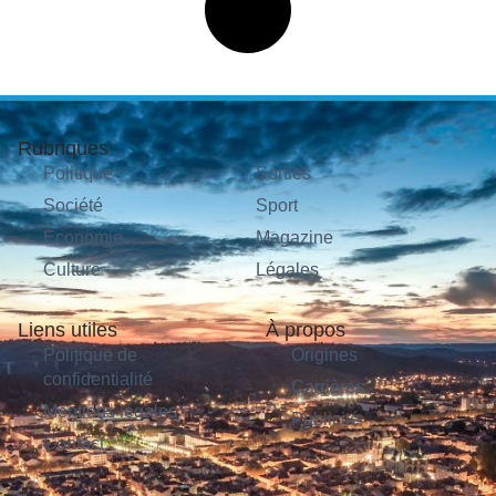
Rubriques
Politique
Sorties
Société
Sport
Économie
Magazine
Culture
Légales
Liens utiles
À propos
Politique de
Origines
confidentialité
Carrières
Mentions légales
Publicité
Contact