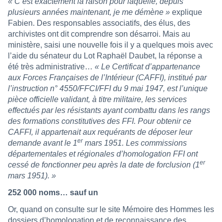
« C’est exactement la raison pour laquelle, depuis
plusieurs années maintenant, je me démène »
explique
Fabien. Des responsables associatifs, des élus, des
archivistes ont dit comprendre son désarroi. Mais au
ministère, saisi une nouvelle fois il y a quelques mois avec
l’aide du sénateur du Lot Raphaël Daubet, la réponse a
été très administrative…
« Le Certificat d’appartenance
aux Forces Françaises de l’Intérieur (CAFFI), institué par
l’instruction n° 4550/FFCI/FFI du 9 mai 1947, est l’unique
pièce officielle validant, à titre militaire, les services
effectués par les résistants ayant combattu dans les rangs
des formations constitutives des FFI. Pour obtenir ce
CAFFI, il appartenait aux requérants de déposer leur
er
demande avant le 1
mars 1951. Les commissions
départementales et régionales d’homologation FFI ont
er
cessé de fonctionner peu après la date de forclusion (1
mars 1951). »
252 000 noms… sauf un
Or, quand on consulte sur le site Mémoire des Hommes les
dossiers d’homologation et de reconnaissance des