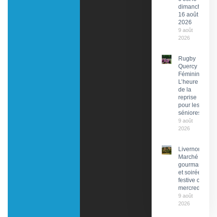
dimanche
16 août
2026
9 août
2026
Rugby
Quercy
Féminin :
L’heure
de la
reprise
pour les
séniores
9 août
2026
Livernon :
Marché
gourmand
et soirée
festive ce
mercredi
9 août
2026