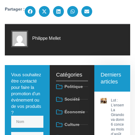
Partager :
Philippe Mellet
Catégories
Derniers
Vous souhaitez
être contacté
articles
Politique
pour faire la
promotion d'un
Société
événement ou
Lot :
L’ensemble
de vos produits
La
Économie
?
Girandola
va donner
Culture
6 concerts
au mois
d’août