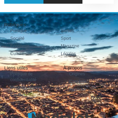
Rubriques
Politique
Sorties
Société
Sport
Économie
Magazine
Culture
Légales
Liens utiles
À propos
Politique de
Origines
confidentialité
Carrières
Mentions légales
Publicité
Contact