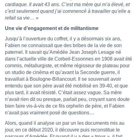
cardiaque. Il avait 43 ans. C’est ma mère qui m’a élevé, et
c’est seulement quand j’ai commencé à travailler qu’elle a
refait sa vie… »
Une vie d’engagement et de militantisme
Jusqu’à l’ouverture du coffret, il y a désormais six ans,
Fabien ne connaissait que des bribes de la vie de son
paternel. Il savait qu’Amédée Jean Joseph Lesage né
dans l’actuelle ville de Corbeil-Essonnes en 1908 avait été
commis, métallurgiste, et même régisseur de plateau pour
un studio de cinéma et qu’avant la Seconde guerre, il
travaillait à Boulogne-Billancourt. Il se souvenait avoir
entendu que son père avait été mobilisé en 39-40, et que
plus tard, il avait résisté. C’était assez vague. Sa mère
n’avait rien dit ou presque, parlait peu, croyant sans doute
bien faire vis-à-vis de ce fils orphelin de père, et Fabien
n’avait pas vraiment posé de questions…
Alors, quand il analyse un par un les documents mis au
jour, en ce début 2020, il découvre puis reconstitue le
parcours d’Amédée. Et quand il y a des « trous », il fait