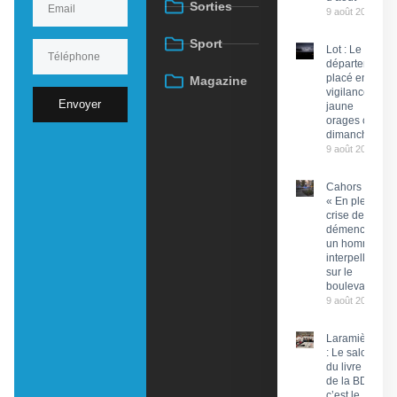
Sorties
9 août 2026
Sport
Lot : Le
département
placé en
Magazine
vigilance
Envoyer
jaune
orages ce
dimanche
9 août 2026
Cahors :
« En pleine
crise de
démence »,
un homme
interpellé
sur le
boulevard
9 août 2026
Laramière
: Le salon
du livre et
de la BD,
c’est le