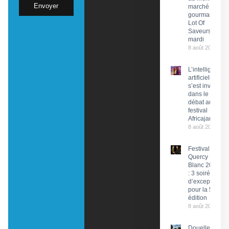
Envoyer
marché
gourmand
Lot Of
Saveurs ce
mardi
8 août 2026
L’intelligence
artificielle
s’est invitée
dans le
débat au
festival
Africajarc
8 août 2026
Festival du
Quercy
Blanc 2026
: 3 soirées
d’exception
pour la 58e
édition
8 août 2026
Douelle :