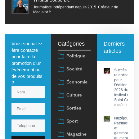
Journaliste indépendant depuis 2015. Créateur de
Medialot.fr
Catégories
Derniers
Vous souhaitez
être contacté
articles
Politique
pour faire la
promotion d'un
Société
événement ou
Succès
retentissant
de vos produits
pour
Économie
?
l’édition
2026 du
Culture
festival de
Saint-Céré
8 août 2026
Sorties
Nuzéjouls :
Sport
Patrimoine
et
gastronomie
Magazine
au menu du