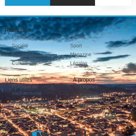
Rubriques
Politique
Sorties
Société
Sport
Économie
Magazine
Culture
Légales
Liens utiles
À propos
Politique de
Origines
confidentialité
Carrières
Mentions légales
Publicité
Contact