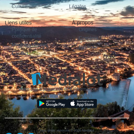
Culture
Légales
Liens utiles
À propos
Politique de
Origines
confidentialité
Carrières
Mentions légales
Publicité
Contact
Votre site d'actualités et d'informations dans le
département du Lot (46).
Tous droits réservés © 2026 Medialot.