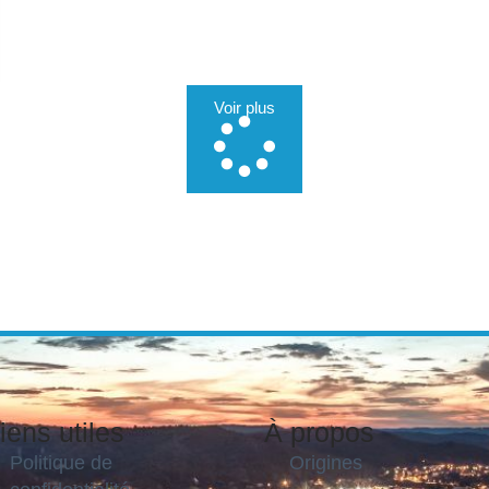
Voir plus
iens utiles
À propos
Politique de
Origines