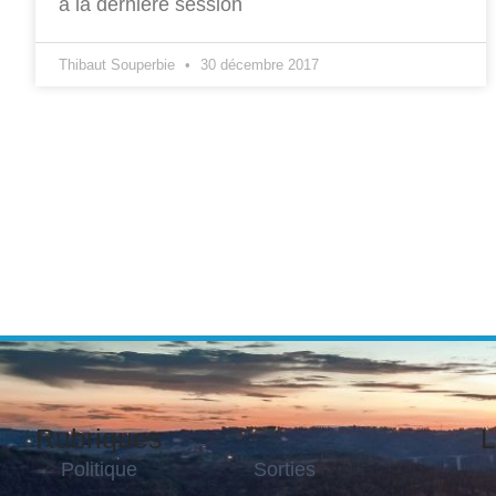
à la dernière session
Thibaut Souperbie
30 décembre 2017
Rubriques
L
Politique
Sorties