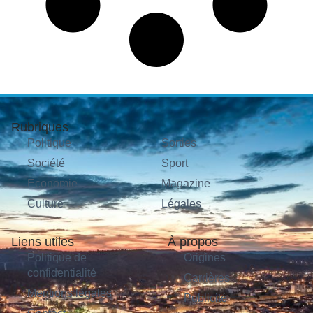
Rubriques
Politique
Sorties
Société
Sport
Économie
Magazine
Culture
Légales
Liens utiles
À propos
Politique de
Origines
confidentialité
Carrières
Mentions légales
Publicité