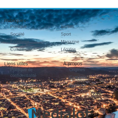
Rubriques
Politique
Sorties
Société
Sport
Économie
Magazine
Culture
Légales
Liens utiles
À propos
Politique de
Origines
confidentialité
Carrières
Mentions légales
Publicité
Contact