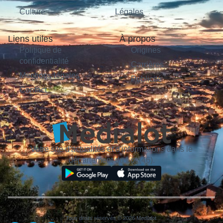
Culture
Légales
Liens utiles
À propos
Politique de
Origines
confidentialité
Carrières
Mentions légales
Publicité
Contact
Votre site d'actualités et d'informations dans le
département du Lot (46).
Tous droits réservés © 2026 Medialot.