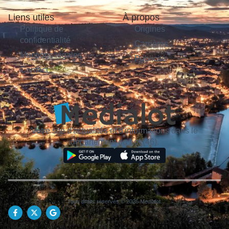
Liens utiles
À propos
Politique de
Origines
confidentialité
Carrières
Mentions légales
Publicité
Contact
Votre site d'actualités et d'informations dans le
département du Lot (46).
Tous droits réservés © 2026 Medialot.