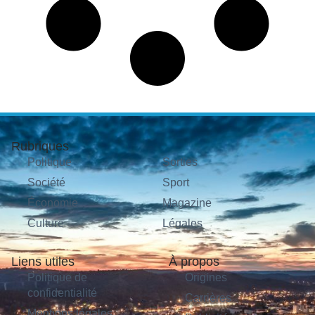
Rubriques
Politique
Sorties
Société
Sport
Économie
Magazine
Culture
Légales
Liens utiles
À propos
Politique de
Origines
confidentialité
Carrières
Mentions légales