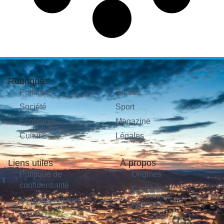
Rubriques
Politique
Sorties
Société
Sport
Économie
Magazine
Culture
Légales
Liens utiles
À propos
Politique de
Origines
confidentialité
Carrières
Mentions légales
Publicité
Contact