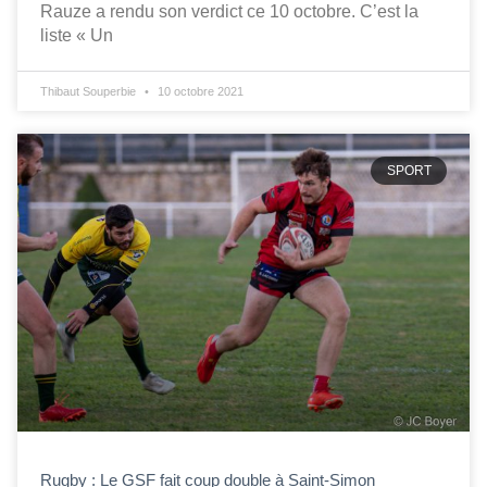
Rauze a rendu son verdict ce 10 octobre. C’est la
liste « Un
Thibaut Souperbie
10 octobre 2021
SPORT
Rugby : Le GSF fait coup double à Saint-Simon