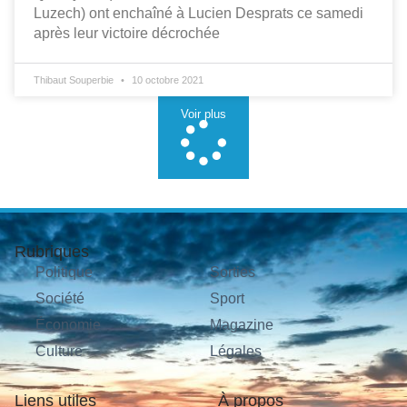
Luzech) ont enchaîné à Lucien Desprats ce samedi
après leur victoire décrochée
Thibaut Souperbie
10 octobre 2021
Voir plus
Rubriques
Politique
Sorties
Société
Sport
Économie
Magazine
Culture
Légales
Liens utiles
À propos