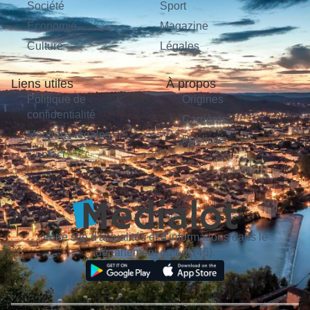
Société
Sport
Économie
Magazine
Culture
Légales
Liens utiles
À propos
Politique de
Origines
confidentialité
Carrières
Mentions légales
Publicité
Contact
Votre site d'actualités et d'informations dans le
département du Lot (46).