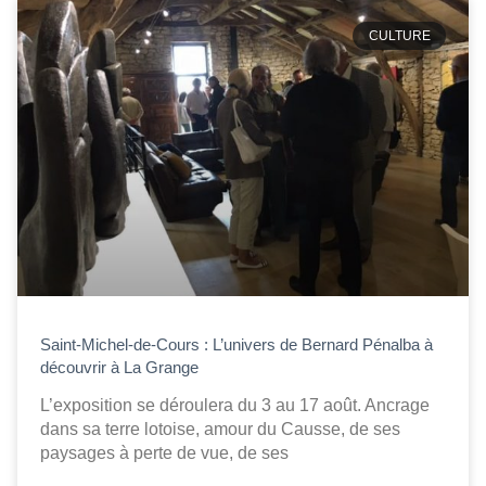
CULTURE
Saint-Michel-de-Cours : L’univers de Bernard Pénalba à
découvrir à La Grange
L’exposition se déroulera du 3 au 17 août. Ancrage
dans sa terre lotoise, amour du Causse, de ses
paysages à perte de vue, de ses