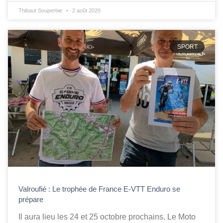
Thibaut Souperbie
2 août 2020
SPORT
Valroufié : Le trophée de France E-VTT Enduro se
prépare
Il aura lieu les 24 et 25 octobre prochains. Le Moto