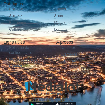
Rubriques
Politique
Sorties
Société
Sport
Économie
Magazine
Culture
Légales
Liens utiles
À propos
Politique de
Origines
confidentialité
Carrières
Mentions légales
Publicité
Contact
Votre site d'actualités et d'informations dans le
département du Lot (46).