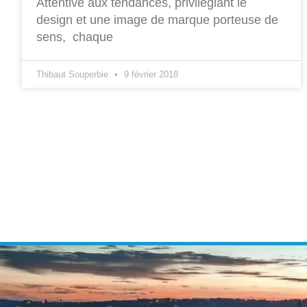
Attentive aux tendances, privilégiant le
design et une image de marque porteuse de
sens, chaque
Thibaut Souperbie
9 février 2018
Rubriques
L