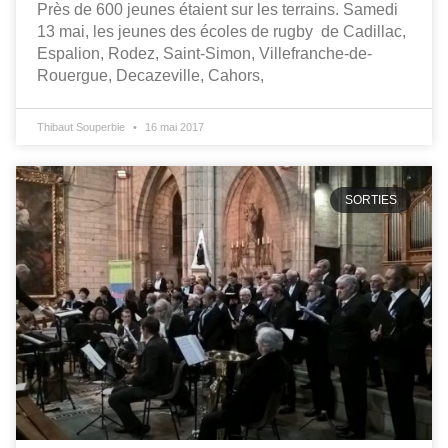
Près de 600 jeunes étaient sur les terrains. Samedi
13 mai, les jeunes des écoles de rugby de Cadillac,
Espalion, Rodez, Saint-Simon, Villefranche-de-
Rouergue, Decazeville, Cahors,
Thibaut Souperbie
16 mai 2017
SORTIES