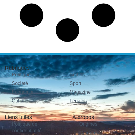
Rubriques
Politique
Sorties
Société
Sport
Économie
Magazine
Culture
Légales
Liens utiles
À propos
Politique de
Origines
confidentialité
Carrières