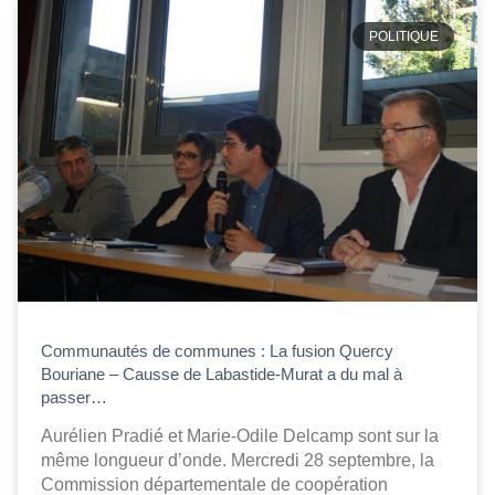
POLITIQUE
Communautés de communes : La fusion Quercy
Bouriane – Causse de Labastide-Murat a du mal à
passer…
Aurélien Pradié et Marie-Odile Delcamp sont sur la
même longueur d’onde. Mercredi 28 septembre, la
Commission départementale de coopération