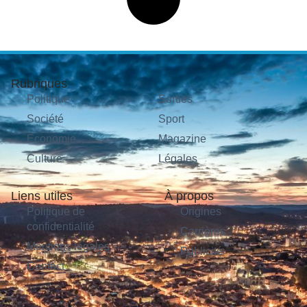
Rubriques
Politique
Sorties
Société
Sport
Économie
Magazine
Culture
Légales
Liens utiles
À propos
Politique de
Origines
confidentialité
Carrières
Mentions légales
Publicité
Contact