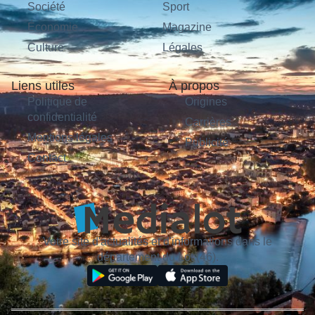
Société
Sport
Économie
Magazine
Culture
Légales
Liens utiles
À propos
Politique de
Origines
confidentialité
Carrières
Mentions légales
Publicité
Contact
Votre site d'actualités et d'informations dans le
département du Lot (46).