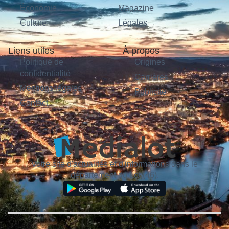
Économie
Magazine
Culture
Légales
Liens utiles
À propos
Politique de
Origines
confidentialité
Carrières
Mentions légales
Publicité
Contact
Votre site d'actualités et d'informations dans le
département du Lot (46).