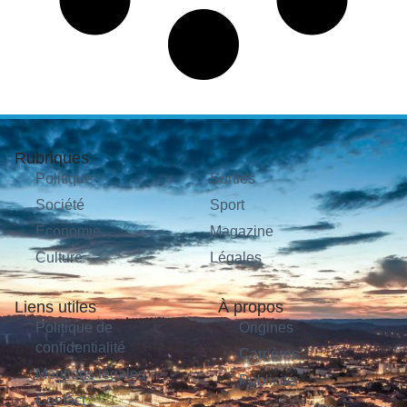
Rubriques
Politique
Sorties
Société
Sport
Économie
Magazine
Culture
Légales
Liens utiles
À propos
Politique de
Origines
confidentialité
Carrières
Mentions légales
Publicité
Contact